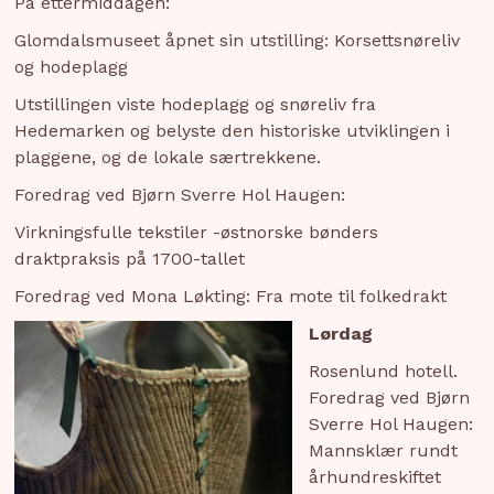
På ettermiddagen:
Glomdalsmuseet åpnet sin utstilling: Korsettsnøreliv
og hodeplagg
Utstillingen viste hodeplagg og snøreliv fra
Hedemarken og belyste den historiske utviklingen i
plaggene, og de lokale særtrekkene.
Foredrag ved Bjørn Sverre Hol Haugen:
Virkningsfulle tekstiler -østnorske bønders
draktpraksis på 1700-tallet
Foredrag ved Mona Løkting: Fra mote til folkedrakt
Lørdag
Rosenlund hotell.
Foredrag ved Bjørn
Sverre Hol Haugen:
Mannsklær rundt
århundreskiftet