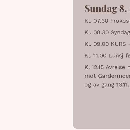
Sundag 8.
Kl. 07.30 Frokos
Kl. 08.30 Synda
Kl. 09.00 KURS -
Kl. 11.00 Lunsj f
Kl 12.15 Avreise 
mot Gardermoen 
og av gang 13.11