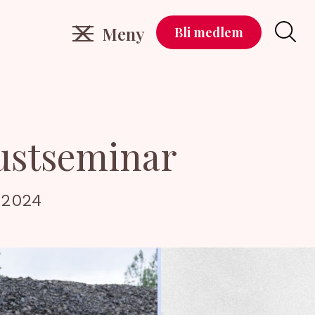
Meny
Bli medlem
austseminar
 2024