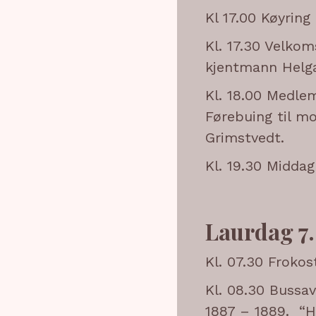
Kl 17.00 Køyring 
Kl. 17.30 Velkom
kjentmann Helg
Kl. 18.00 Medle
Førebuing til m
Grimstvedt.
Kl. 19.30 Middag
Laurdag 7.
Kl. 07.30 Frokos
Kl. 08.30 Bussa
1887 – 1889. “H