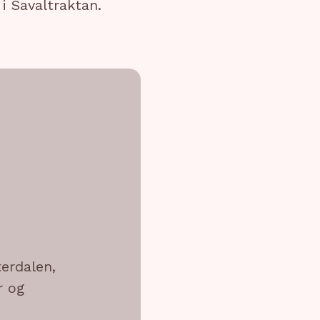
 i Savaltraktan.
terdalen,
r og