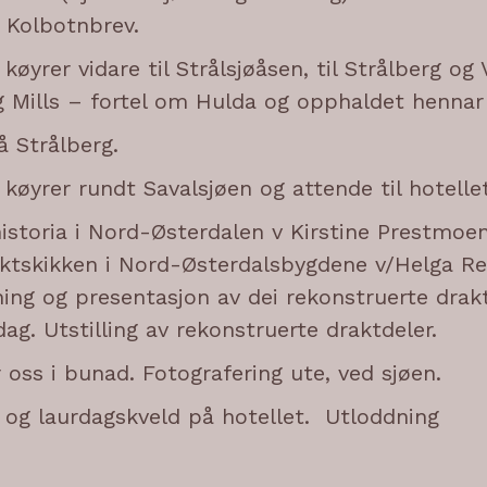
å Kolbotnbrev.
 køyrer vidare til Strålsjøåsen, til Strålberg og
 Mills – fortel om Hulda og opphaldet hennar i
å Strålberg.
 køyrer rundt Savalsjøen og attende til hotellet
istoria i Nord-Østerdalen v Kirstine Prestmoen
aktskikken i Nord-Østerdalsbygdene v/Helga Re
Visning og presentasjon av dei rekonstruerte dra
dag. Utstilling av rekonstruerte draktdeler.
r oss i bunad. Fotografering ute, ved sjøen.
g og laurdagskveld på hotellet. Utloddning