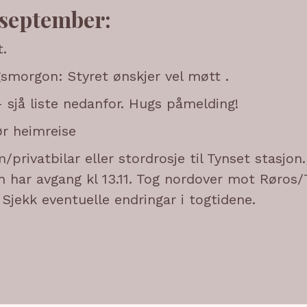
 september:
t.
gsmorgon: Styret ønskjer vel møtt .
 sjå liste nedanfor. Hugs påmelding!
ør heimreise
m/privatbilar eller stordrosje til Tynset stasjon
har avgang kl 13.11. Tog nordover mot Røros
. Sjekk eventuelle endringar i togtidene.