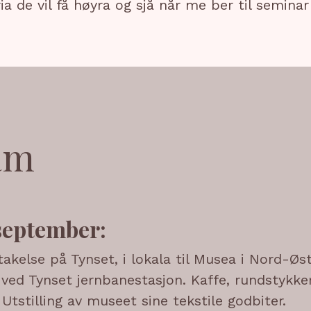
a de vil få høyra og sjå når me ber til seminar
am
september:
takelse på Tynset, i lokala til Musea i Nord-Øs
ved Tynset jernbanestasjon. Kaffe, rundstykke
 Utstilling av museet sine tekstile godbiter.