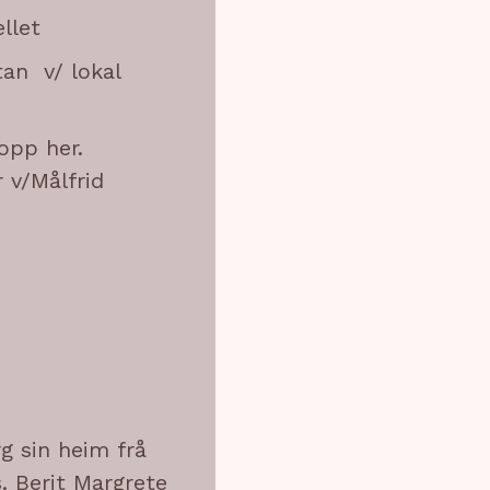
ellet
tan v/ lokal
opp her.
 v/Målfrid
g sin heim frå
. Berit Margrete