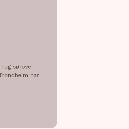
. Tog sørover
/Trondheim har