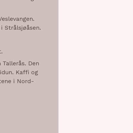
 Veslevangen.
 Strålsjøåsen.
.
 Tallerås. Den
idun. Kaffi og
ktene i Nord-