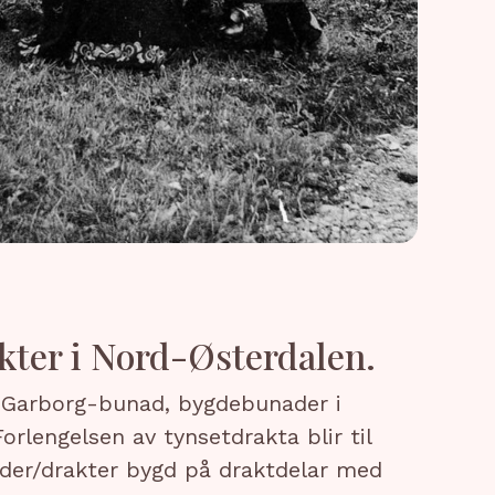
kter i Nord-Østerdalen.
a Garborg-bunad, bygdebunader i
rlengelsen av tynsetdrakta blir til
nader/drakter bygd på draktdelar med