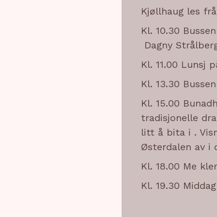
Kjøllhaug les fr
Kl. 10.30 Bussen
Dagny Strålberg
Kl. 11.00 Lunsj p
Kl. 13.30 Bussen
Kl. 15.00 Bunadh
tradisjonelle dr
litt å bita i . 
Østerdalen av i 
Kl. 18.00 Me kle
Kl. 19.30 Midda