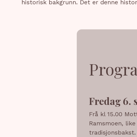
historisk bakgrunn. Det er denne histori
Progr
Fredag 6. 
Frå kl 15.00 Mot
Ramsmoen, like 
tradisjonsbakst.