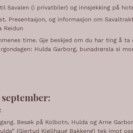
til Savalen (i privatbiler) og innsjekking på hot
st. Presentasjon, og informasjon om Savaltrak
a Reidun
mmenes time. Gje beskjed om du har ting å ta 
orgondagen: Hulda Garborg, bunadrørsla si mor
 september:
t
vgang. Besøk på Kolbotn, Hulda og Arne Garbor
ulda” (Gjertud Kjøllhaug Bakkeng) tek imot oss