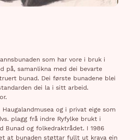
annsbunaden som har vore i bruk i
dd på, samanlikna med dei bevarte
struert bunad. Dei første bunadene blei
andarden dei la i sitt arbeid.
or.
 Haugalandmusea og i privat eige som
vs. plagg frå indre Ryfylke brukt i
ed Bunad og folkedraktrådet. I 1986
t at bunaden støttar fullt ut krava ein