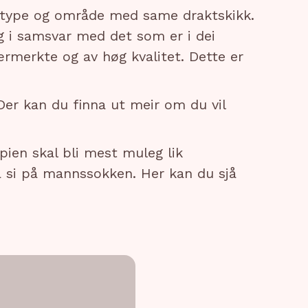
kttype og område med same draktskikk.
og i samsvar med det som er i dei
ærmerkte og av høg kvalitet. Dette er
er kan du finna ut meir om du vil
pien skal bli mest muleg lik
a si på mannssokken. Her kan du sjå