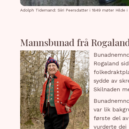
Adolph Tidemand: Siiri Peersdatter i 1849 møter Hilde i
Mannsbunad frå Rogalan
Bunadnemnda
Rogaland sid
folkedraktpl
sydde av skr
Skilnaden me
Bunadnemnda
var lik bakg
første del a
vurderte dei