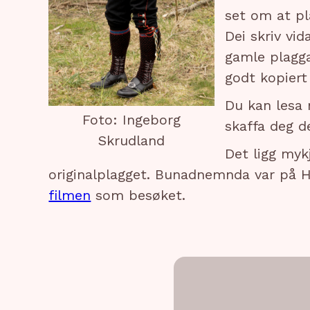
set om at pl
Dei skriv vi
gamle plagga
godt kopiert 
Du kan lesa
Foto: Ingeborg
skaffa deg d
Skrudland
Det ligg myk
originalplagget. Bunadnemnda var på H
filmen
som besøket.