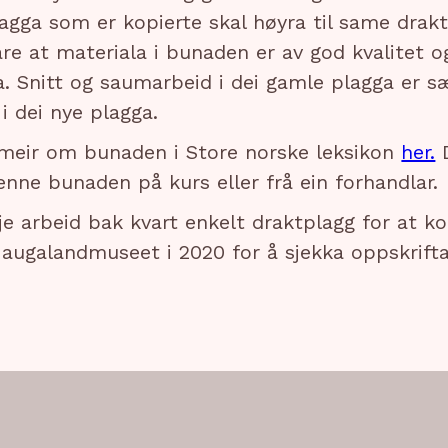
agga som er kopierte skal høyra til same dra
dare at materiala i bunaden er av god kvalitet 
. Snitt og saumarbeid i dei gamle plagga er s
i dei nye plagga.
 meir om bunaden i Store norske leksikon
her.
D
enne bunaden på kurs eller frå ein forhandlar.
je arbeid bak kvart enkelt draktplagg for at ko
augalandmuseet i 2020 for å sjekka oppskrift