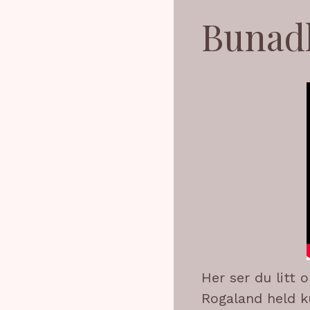
Bunadk
Her ser du litt
Rogaland held k