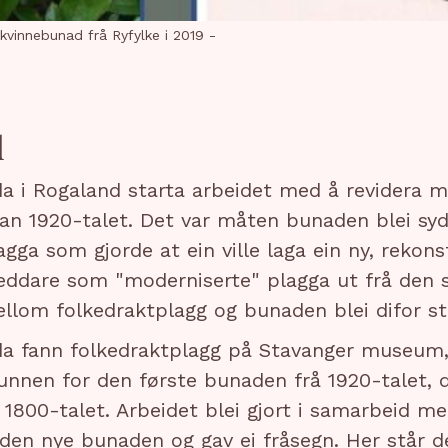
 kvinnebunad frå Ryfylke i 2019 -
d
 i Rogaland starta arbeidet med å revidera m
an 1920-talet. Det var måten bunaden blei sy
agga som gjorde at ein ville laga ein ny, rekon
eddare som "moderniserte" plagga ut frå den st
llom folkedraktplagg og bunaden blei difor st
 fann folkedraktplagg på Stavanger museum,
runnen for den første bunaden frå 1920-talet, d
v 1800-talet. Arbeidet blei gjort i samarbeid m
 den nye bunaden og gav ei fråsegn. Her står de