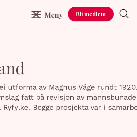
Meny
Bli medlem
land
ei utforma av Magnus Våge rundt 1920.
lag fatt på revisjon av mannsbunaden,
 Ryfylke. Begge prosjekta var i samar