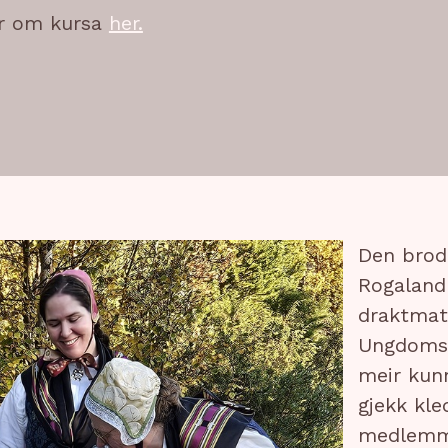
ir om kursa
her.
Den brod
Rogaland
draktmat
Ungdomsl
meir kun
gjekk kle
medlemme