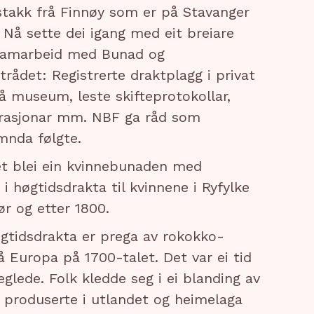
stakk frå Finnøy som er på Stavanger
Nå sette dei igang med eit breiare
 samarbeid med Bunad og
trådet: Registrerte draktplagg i privat
å museum, leste skifteprotokollar,
utrasjonar mm. NBF ga råd som
nda følgte.
et blei ein kvinnebunaden med
i høgtidsdrakta til kvinnene i Ryfylke
før og etter 1800.
gtidsdrakta er prega av rokokko-
 Europa på 1700-talet. Det var ei tid
glede. Folk kledde seg i ei blanding av
f produserte i utlandet og heimelaga