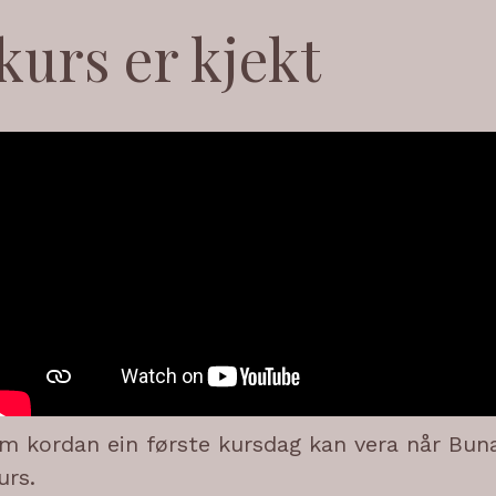
urs er kjekt
 om kordan ein første kursdag kan vera når Bu
urs.