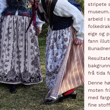
stripete 
museum. 
arbeid i
folkedrak
eige og p
fann ill
Bunadnem
Resultat
bakgrunn 
frå tida 
Denne hø
moten frå
med farge
fine stof