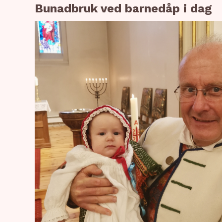
Bunadbruk ved barnedåp i dag