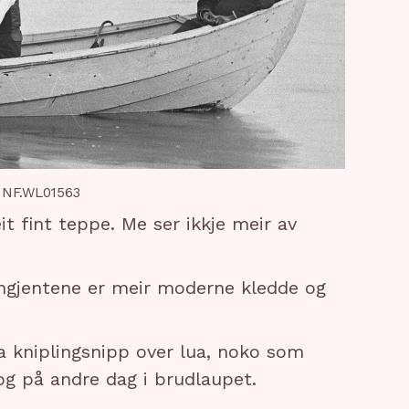
l NF.WL01563
eit fint teppe. Me ser ikkje meir av
 ungjentene er meir moderne kledde og
ha kniplingsnipp over lua, noko som
g på andre dag i brudlaupet.