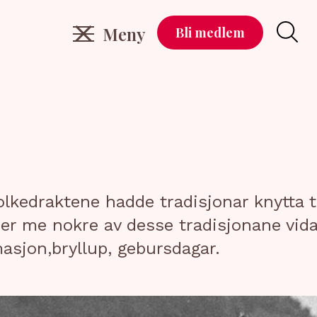
Meny
Bli medlem
lkedraktene hadde tradisjonar knytta ti
ører me nokre av desse tradisjonane vi
asjon,bryllup, gebursdagar.