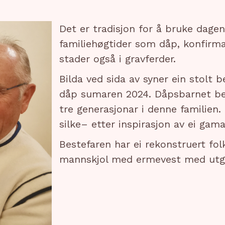
Det er tradisjon for å bruke dag
familiehøgtider som dåp, konfirma
stader også i gravferder.
Bilda ved sida av syner ein stolt 
dåp sumaren 2024. Dåpsbarnet ber
tre generasjonar i denne familien.
silke– etter inspirasjon av ei gam
Bestefaren har ei rekonstruert fol
mannskjol med ermevest med utga