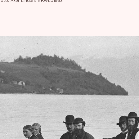
foto: Axel Lindahl NF.WL01563