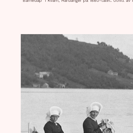
"Barnedåp" i Kvam, Hardanger på 1880-talet. Utnitt av 