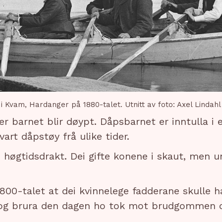
i Kvam, Hardanger på 1880-talet. Utnitt av foto: Axel Lindah
der barnet blir døypt. Dåpsbarnet er inntulla i 
rt dåpstøy frå ulike tider.
i høgtidsdrakt. Dei gifte konene i skaut, men
1800-talet at dei kvinnelege fadderane skulle 
r og brura den dagen ho tok mot brudgommen o