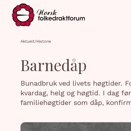
Aktuelt
/
Historie
Barnedåp
Bunadbruk ved livets høgtider. Fo
kvardag, helg og høgtid. I dag f
familiehøgtider som dåp, konfirm